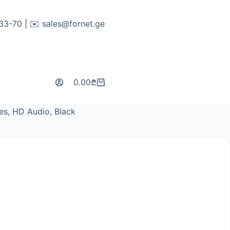
-33-70 | ✉️
sales@fornet.ge
0.00
₾
Shopping
cart
es, HD Audio, Black