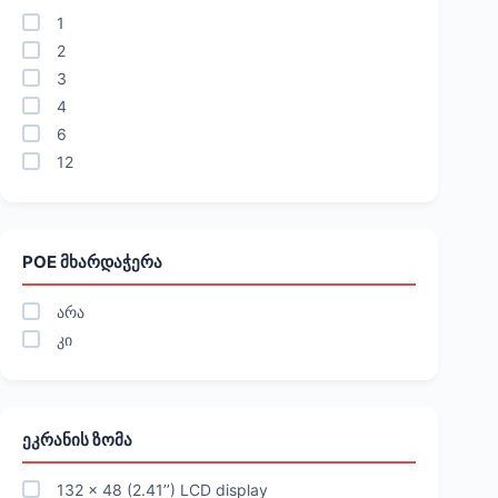
1
2
3
4
6
12
POE ᲛᲮᲐᲠᲓᲐᲭᲔᲠᲐ
არა
კი
ᲔᲙᲠᲐᲜᲘᲡ ᲖᲝᲛᲐ
132 x 48 (2.41’’) LCD display