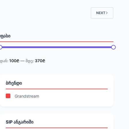
NEXT
ᲤᲐᲡᲘ
Min
Max
100₾
—
370₾
price
price
ᲑᲠᲔᲜᲓᲘ
Grandstream
SIP ᲐᲜᲒᲐᲠᲘᲨᲘ