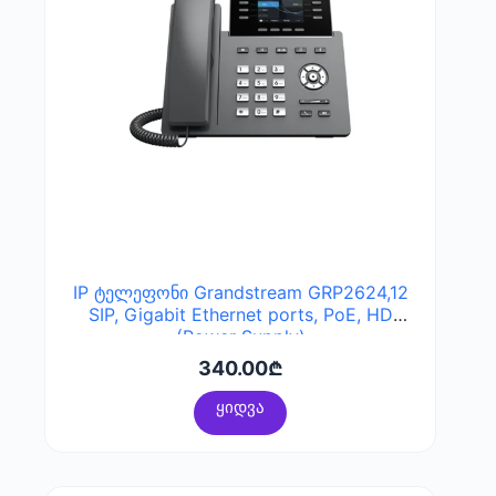
IP ტელეფონი Grandstream GRP2624,12
SIP, Gigabit Ethernet ports, PoE, HD
(Power Supply)
340.00
₾
ყიდვა